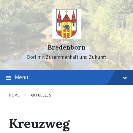
Skip
Skip
Skip
to
to
to
content
main
footer
navigation
Bredenborn
Dorf mit Zusammenhalt und Zukunft
Menu
HOME
AKTUELLES
Kreuzweg