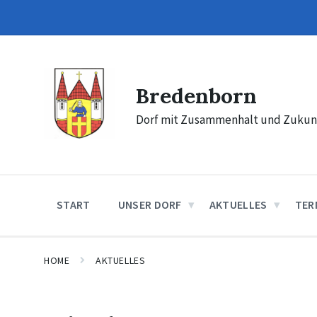
Skip
Skip
Skip
to
to
to
content
main
footer
navigation
Bredenborn
Dorf mit Zusammenhalt und Zukun
START
UNSER DORF
AKTUELLES
TER
HOME
AKTUELLES