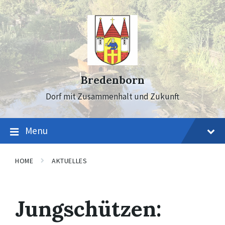
Skip
Skip
Skip
to
to
to
content
main
footer
navigation
Bredenborn
Dorf mit Zusammenhalt und Zukunft
Menu
HOME
AKTUELLES
Jungschützen: