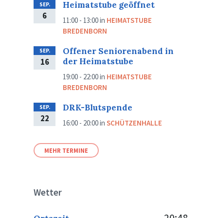
Heimatstube geöffnet
SEP.
6
11:00 - 13:00
in
HEIMATSTUBE
BREDENBORN
Offener Seniorenabend in
SEP.
der Heimatstube
16
19:00 - 22:00
in
HEIMATSTUBE
BREDENBORN
DRK-Blutspende
SEP.
22
16:00 - 20:00
in
SCHÜTZENHALLE
MEHR TERMINE
Wetter
20:48