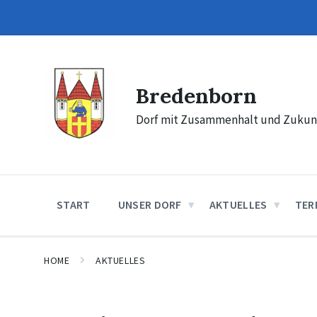
Skip
Skip
Skip
to
to
to
content
main
footer
navigation
Bredenborn
Dorf mit Zusammenhalt und Zukun
START
UNSER DORF
AKTUELLES
TER
HOME
AKTUELLES