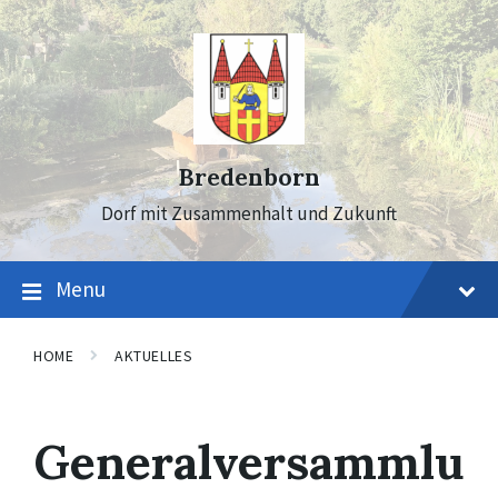
Skip
Skip
Skip
to
to
to
content
main
footer
navigation
Bredenborn
Dorf mit Zusammenhalt und Zukunft
Menu
HOME
AKTUELLES
Generalversammlu