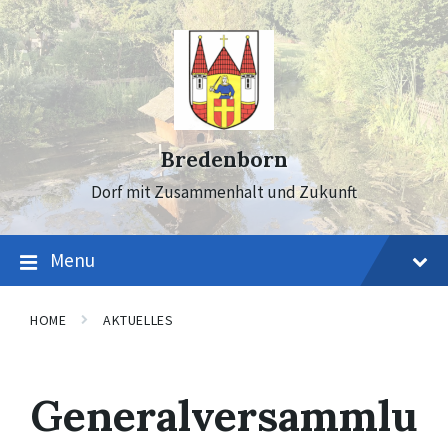
Skip
Skip
Skip
to
to
to
content
main
footer
navigation
Bredenborn
Dorf mit Zusammenhalt und Zukunft
Menu
HOME
AKTUELLES
Generalversammlu