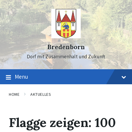
Skip
Skip
Skip
to
to
to
content
main
footer
navigation
Bredenborn
Dorf mit Zusammenhalt und Zukunft
Menu
HOME
AKTUELLES
Flagge zeigen: 100