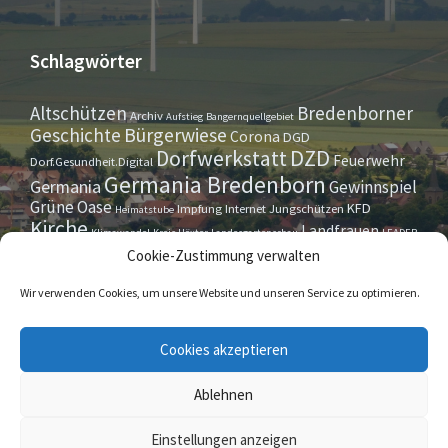
Schlagwörter
Altschützen
Bredenborner
Archiv
Aufstieg
Bangernquellgebiet
Bürgerwiese
Geschichte
Corona
DGD
Dorfwerkstatt
DZD
Feuerwehr
Dorf.Gesundheit.Digital
Germania Bredenborn
Germania
Gewinnspiel
Grüne Oase
KFD
Impfung
Internet
Jungschützen
Heimatstube
Kirche
Landfrauen
Klimawandel
Kreis Höxter
Landesgartenschau
LEADER
Maurer- u. Handwerkerverein
Osterrallye
Oktoberfest
Cookie-Zustimmung verwalten
LGS
Pfarrbrief
Schützenverein
Stiftung
Spieleabend
Sportverein
Tennis
Theatergruppe
Tipps & Tricks
Wir verwenden Cookies, um unsere Website und unseren Service zu optimieren.
Straßensperrung
Torwächter
Weihnachten
Wappenstein
Umleitung
www.marienmünster.de
Cookies akzeptieren
Ablehnen
© 2026 Bredenborn
Einstellungen anzeigen