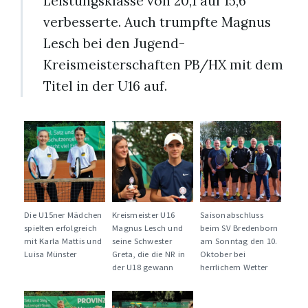
Leistungsklasse von 20,1 auf 15,6
verbesserte. Auch trumpfte Magnus
Lesch bei den Jugend-
Kreismeisterschaften PB/HX mit dem
Titel in der U16 auf.
Die U15ner Mädchen
Kreismeister U16
Saisonabschluss
spielten erfolgreich
Magnus Lesch und
beim SV Bredenborn
mit Karla Mattis und
seine Schwester
am Sonntag den 10.
Luisa Münster
Greta, die die NR in
Oktober bei
der U18 gewann
herrlichem Wetter