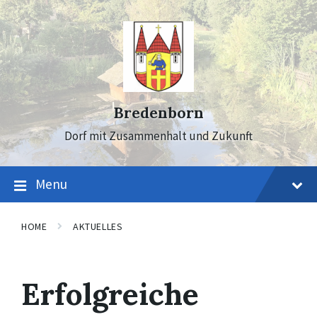
Skip
Skip
Skip
to
to
to
content
main
footer
navigation
Bredenborn
Dorf mit Zusammenhalt und Zukunft
Menu
HOME
AKTUELLES
Erfolgreiche