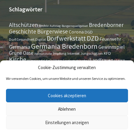
Schlagwörter
Altschützen
Bredenborner
Archiv
Aufstieg
Bangernquellgebiet
Bürgerwiese
Geschichte
Corona
DGD
Dorfwerkstatt
DZD
Feuerwehr
Dorf.Gesundheit.Digital
Germania Bredenborn
Germania
Gewinnspiel
Grüne Oase
KFD
Impfung
Internet
Jungschützen
Heimatstube
Kirche
Landfrauen
Klimawandel
Kreis Höxter
Landesgartenschau
LEADER
Maurer- u. Handwerkerverein
Osterrallye
Oktoberfest
Cookie-Zustimmung verwalten
LGS
Pfarrbrief
Schützenverein
Stiftung
Spieleabend
Sportverein
Tennis
Theatergruppe
Tipps & Tricks
Wir verwenden Cookies, um unsere Website und unseren Service zu optimieren.
Straßensperrung
Torwächter
Weihnachten
Wappenstein
Umleitung
www.marienmünster.de
Cookies akzeptieren
Ablehnen
© 2026 Bredenborn
Einstellungen anzeigen