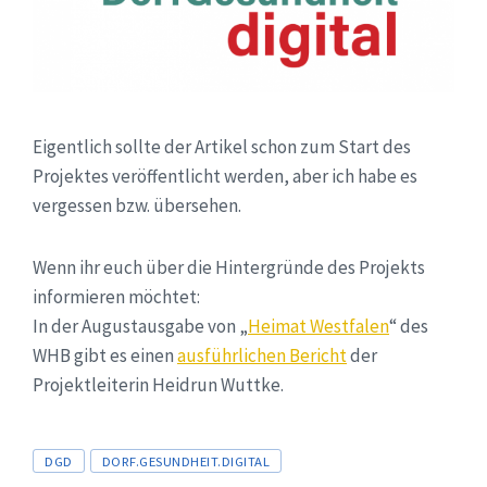
Eigentlich sollte der Artikel schon zum Start des
Projektes veröffentlicht werden, aber ich habe es
vergessen bzw. übersehen.
Wenn ihr euch über die Hintergründe des Projekts
informieren möchtet:
In der Augustausgabe von „
Heimat Westfalen
“ des
WHB gibt es einen
ausführlichen Bericht
der
Projektleiterin Heidrun Wuttke.
Tags
DGD
DORF.GESUNDHEIT.DIGITAL