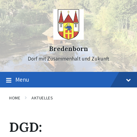
Skip
Skip
Skip
to
to
to
content
main
footer
navigation
Bredenborn
Dorf mit Zusammenhalt und Zukunft
Menu
HOME
AKTUELLES
DGD: