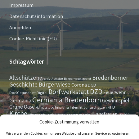
Impressum
Datenschutzinformation
Anmelden
Cookie-Richtlinie (EU)
Schlagwörter
Altschützen
Bredenborner
Archiv
Aufstieg
Bangernquellgebiet
Bürgerwiese
Geschichte
Corona
DGD
Dorfwerkstatt
DZD
Feuerwehr
Dorf.Gesundheit.Digital
Germania Bredenborn
Germania
Gewinnspiel
Grüne Oase
KFD
Impfung
Internet
Jungschützen
Heimatstube
Kirche
Landfrauen
Klimawandel
Kreis Höxter
Landesgartenschau
LEADER
Maurer- u. Handwerkerverein
Osterrallye
Oktoberfest
Cookie-Zustimmung verwalten
LGS
Pfarrbrief
Schützenverein
Stiftung
Spieleabend
Sportverein
Tennis
Theatergruppe
Tipps & Tricks
Wir verwenden Cookies, um unsere Website und unseren Service zu optimieren.
Straßensperrung