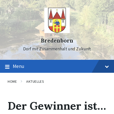
Skip
Skip
Skip
to
to
to
content
main
footer
navigation
Bredenborn
Dorf mit Zusammenhalt und Zukunft
Menu
HOME
AKTUELLES
Der Gewinner ist…