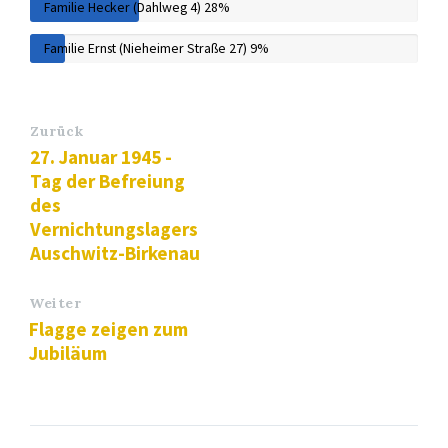
Familie Hecker (Dahlweg 4)
28%
Familie Ernst (Nieheimer Straße 27)
9%
Zurück
27. Januar 1945 -
Tag der Befreiung
des
Vernichtungslagers
Auschwitz-Birkenau
Weiter
Flagge zeigen zum
Jubiläum