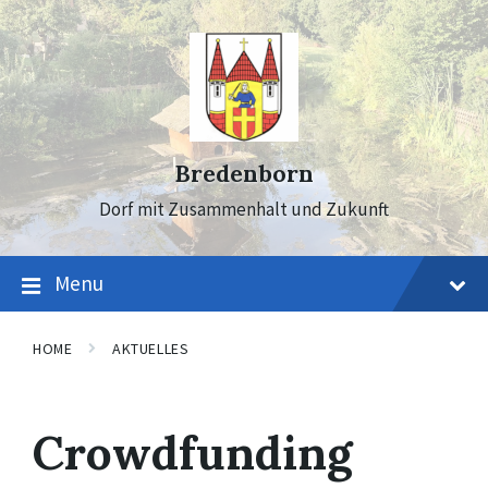
Skip
Skip
Skip
to
to
to
content
main
footer
navigation
Bredenborn
Dorf mit Zusammenhalt und Zukunft
Menu
HOME
AKTUELLES
Crowdfunding