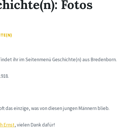
ichte(n): Fotos
TE(N)
 findet ihr im Seitenmenü Geschichte(n) aus Bredenborn.
1918.
oft das einzige, was von diesen jungen Männern blieb.
ch Ernst
, vielen Dank dafür!