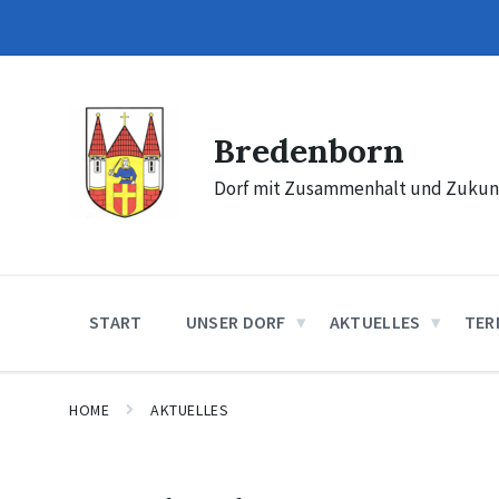
Skip
Skip
Skip
to
to
to
content
main
footer
navigation
Bredenborn
Dorf mit Zusammenhalt und Zukun
START
UNSER DORF
AKTUELLES
TER
HOME
AKTUELLES