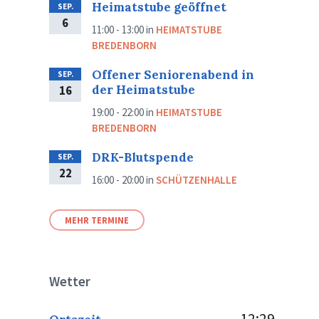
Heimatstube geöffnet
SEP.
6
11:00 - 13:00
in
HEIMATSTUBE
BREDENBORN
Offener Seniorenabend in
SEP.
der Heimatstube
16
19:00 - 22:00
in
HEIMATSTUBE
BREDENBORN
DRK-Blutspende
SEP.
22
16:00 - 20:00
in
SCHÜTZENHALLE
MEHR TERMINE
Wetter
12:29