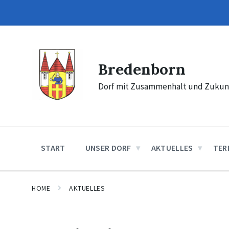
Skip
Skip
Skip
to
to
to
content
main
footer
navigation
Bredenborn
Dorf mit Zusammenhalt und Zukun
START
UNSER DORF
AKTUELLES
TER
HOME
AKTUELLES