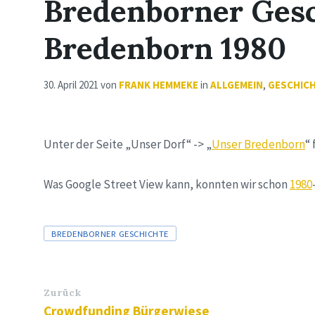
Bredenborner Gesc
Bredenborn 1980
30. April 2021
von
FRANK HEMMEKE
in
ALLGEMEIN
,
GESCHICH
Unter der Seite „Unser Dorf“ -> „
Unser Bredenborn
“
Was Google Street View kann, konnten wir schon
1980
Tags
BREDENBORNER GESCHICHTE
Zurück
Crowdfunding Bürgerwiese