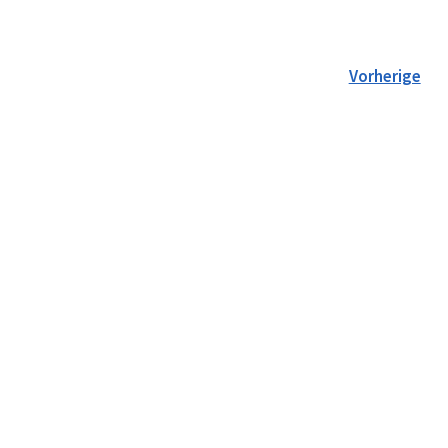
Seitennummerierung
Vorherige
der
Beiträge