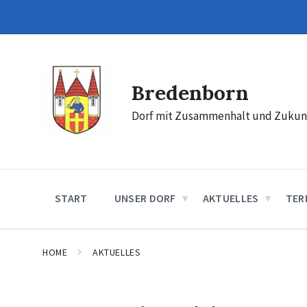
Skip
Skip
Skip
to
to
to
content
main
footer
navigation
Bredenborn
Dorf mit Zusammenhalt und Zukun
START
UNSER DORF
AKTUELLES
TER
HOME
AKTUELLES