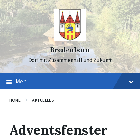
Skip
Skip
Skip
to
to
to
content
main
footer
navigation
Bredenborn
Dorf mit Zusammenhalt und Zukunft
Menu
HOME
AKTUELLES
Adventsfenster