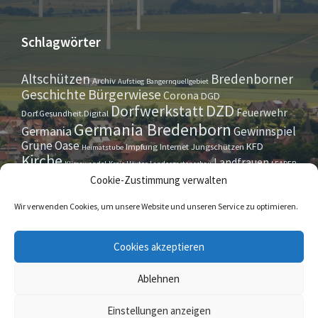
Schlagwörter
Altschützen
Bredenborner
Archiv
Aufstieg
Bangernquellgebiet
Bürgerwiese
Geschichte
Corona
DGD
Dorfwerkstatt
DZD
Feuerwehr
Dorf.Gesundheit.Digital
Germania Bredenborn
Germania
Gewinnspiel
Grüne Oase
KFD
Impfung
Internet
Jungschützen
Heimatstube
Kirche
Landfrauen
Klimawandel
Kreis Höxter
Landesgartenschau
LEADER
Maurer- u. Handwerkerverein
Osterrallye
Oktoberfest
Cookie-Zustimmung verwalten
LGS
Pfarrbrief
Schützenverein
Stiftung
Spieleabend
Sportverein
Tennis
Theatergruppe
Tipps & Tricks
Wir verwenden Cookies, um unsere Website und unseren Service zu optimieren.
Straßensperrung
Torwächter
Weihnachten
Wappenstein
Umleitung
www.marienmünster.de
Cookies akzeptieren
Ablehnen
© 2026 Bredenborn
Einstellungen anzeigen