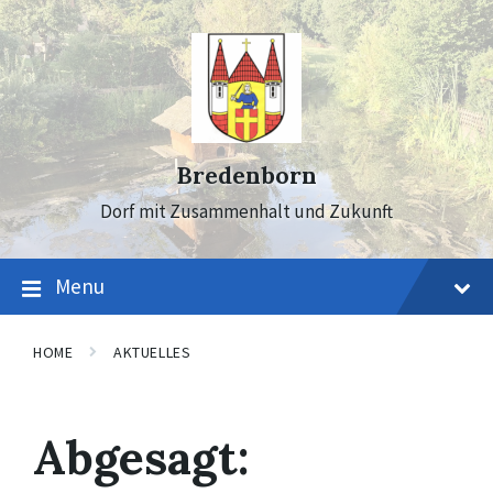
Skip
Skip
Skip
to
to
to
content
main
footer
navigation
Bredenborn
Dorf mit Zusammenhalt und Zukunft
Menu
HOME
AKTUELLES
Abgesagt: