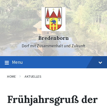
Skip
Skip
Skip
to
to
to
content
main
footer
navigation
Bredenborn
Dorf mit Zusammenhalt und Zukunft
Menu
HOME
AKTUELLES
Frühjahrsgruß der