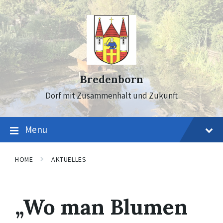
Skip
Skip
Skip
to
to
to
content
main
footer
navigation
Bredenborn
Dorf mit Zusammenhalt und Zukunft
Menu
HOME
AKTUELLES
„Wo man Blumen