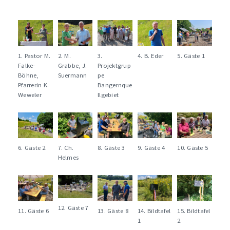
1. Pastor M.
2. M.
3.
4. B. Eder
5. Gäste 1
Falke-
Grabbe, J.
Projektgrup
Böhne,
Suermann
pe
Pfarrerin K.
Bangernque
Weweler
llgebiet
6. Gäste 2
7. Ch.
8. Gäste 3
9. Gäste 4
10. Gäste 5
Helmes
12. Gäste 7
11. Gäste 6
13. Gäste 8
14. Bildtafel
15. Bildtafel
1
2