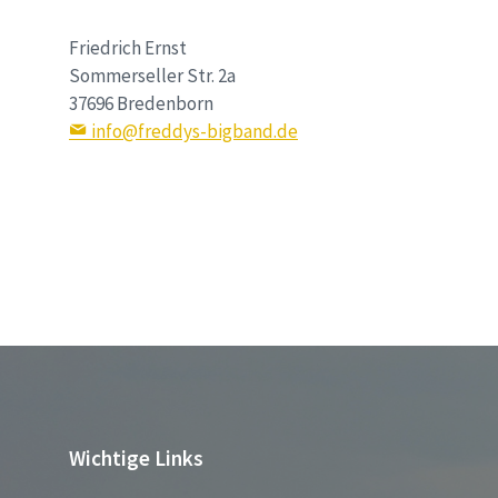
Friedrich Ernst
Sommerseller Str. 2a
37696 Bredenborn
info@freddys-bigband.de
Wichtige Links