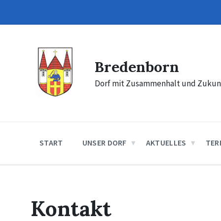
Skip
Skip
Skip
to
to
to
content
main
footer
navigation
Bredenborn
Dorf mit Zusammenhalt und Zukun
START
UNSER DORF
AKTUELLES
TER
Kontakt