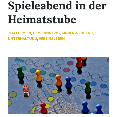
Spieleabend in der
Heimatstube
in
ALLGEMEIN
,
GEMEINNÜTZIG
,
KINDER & JUGEND
,
UNTERHALTUNG
,
VEREINSLEBEN