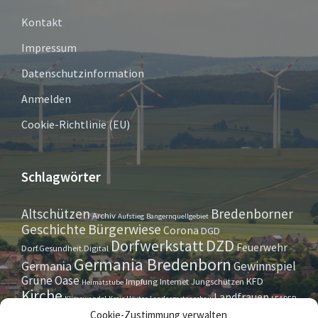
Kontakt
Impressum
Datenschutzinformation
Anmelden
Cookie-Richtlinie (EU)
Schlagwörter
Altschützen
Bredenborner
Archiv
Aufstieg
Bangernquellgebiet
Bürgerwiese
Geschichte
Corona
DGD
Dorfwerkstatt
DZD
Feuerwehr
Dorf.Gesundheit.Digital
Germania Bredenborn
Germania
Gewinnspiel
Grüne Oase
KFD
Impfung
Internet
Jungschützen
Heimatstube
Kirche
Landfrauen
Klimawandel
Kreis Höxter
Landesgartenschau
LEADER
Maurer- u. Handwerkerverein
Osterrallye
Oktoberfest
Cookie-Zustimmung verwalten
LGS