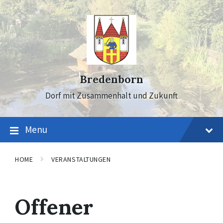
Skip
Skip
Skip
to
to
to
content
main
footer
navigation
Bredenborn
Dorf mit Zusammenhalt und Zukunft
Menu
HOME
VERANSTALTUNGEN
Offener