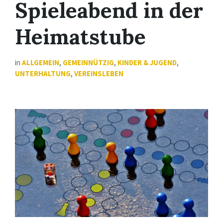
Spieleabend in der
Heimatstube
in
ALLGEMEIN
,
GEMEINNÜTZIG
,
KINDER & JUGEND
,
UNTERHALTUNG
,
VEREINSLEBEN