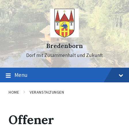
Skip
Skip
Skip
to
to
to
content
main
footer
navigation
Bredenborn
Dorf mit Zusammenhalt und Zukunft
Menu
HOME
VERANSTALTUNGEN
Offener