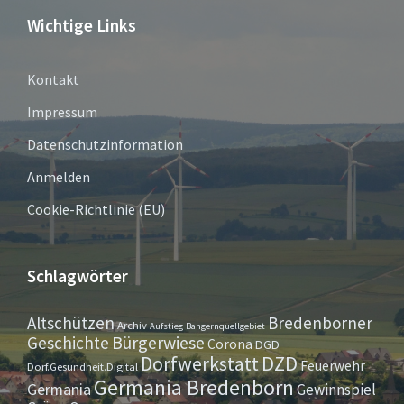
Wichtige Links
Kontakt
Impressum
Datenschutzinformation
Anmelden
Cookie-Richtlinie (EU)
Schlagwörter
Altschützen
Bredenborner
Archiv
Aufstieg
Bangernquellgebiet
Bürgerwiese
Geschichte
Corona
DGD
Dorfwerkstatt
DZD
Feuerwehr
Dorf.Gesundheit.Digital
Germania Bredenborn
Germania
Gewinnspiel