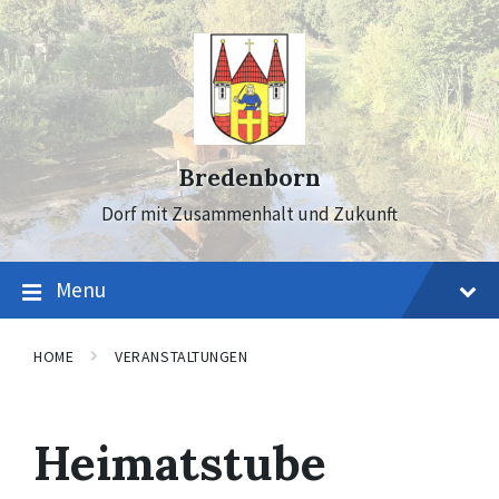
Skip
Skip
Skip
to
to
to
content
main
footer
navigation
Bredenborn
Dorf mit Zusammenhalt und Zukunft
Menu
HOME
VERANSTALTUNGEN
Heimatstube