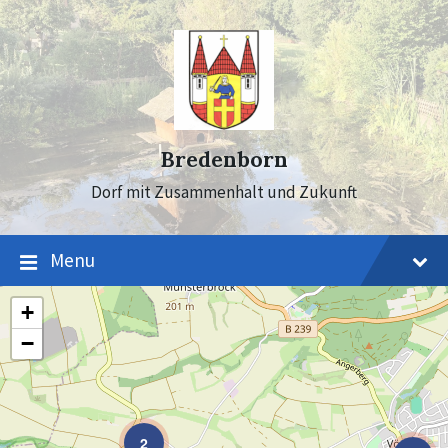
Skip
Skip
Skip
to
to
to
content
main
footer
navigation
Bredenborn
Dorf mit Zusammenhalt und Zukunft
Menu
+
−
2