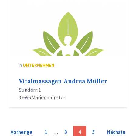
in
UNTERNEHMEN
Vitalmassagen Andrea Müller
Sundern 1
37696 Marienmünster
Seitennummerierung
Vorherige
1
…
3
4
5
Nächste