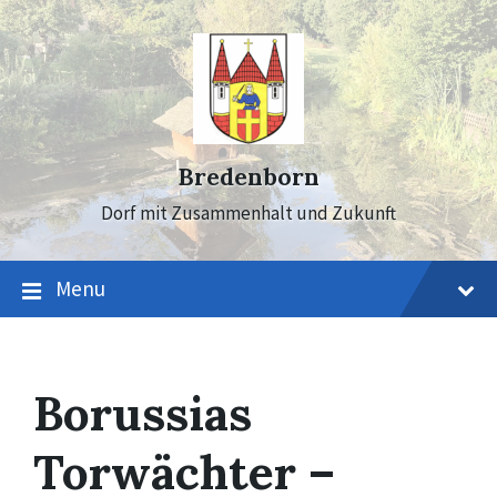
Skip
Skip
Skip
to
to
to
content
main
footer
navigation
Bredenborn
Dorf mit Zusammenhalt und Zukunft
Menu
Borussias
Torwächter –