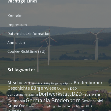
Wichtige Links
Kontakt
Impressum
Datenschutzinformation
Anmelden
Cookie-Richtlinie (EU)
Schlagwörter
Altschützen
Bredenborner
Archiv
Aufstieg
Bangernquellgebiet
Bürgerwiese
Geschichte
Corona
DGD
Dorfwerkstatt
DZD
Feuerwehr
Dorf.Gesundheit.Digital
Germania Bredenborn
Germania
Gewinnspiel
Grüne Oase
KFD
Impfung
Internet
Jungschützen
Heimatstube