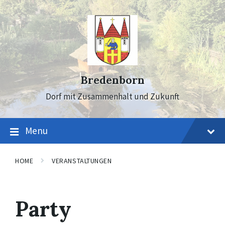
Skip
Skip
Skip
to
to
to
content
main
footer
navigation
Bredenborn
Dorf mit Zusammenhalt und Zukunft
Menu
HOME
VERANSTALTUNGEN
Party