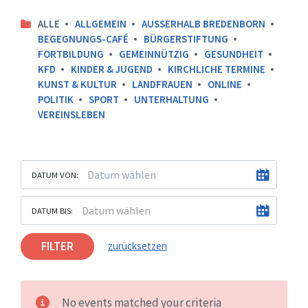
ALLE
ALLGEMEIN
AUSSERHALB BREDENBORN
BEGEGNUNGS-CAFÉ
BÜRGERSTIFTUNG
FORTBILDUNG
GEMEINNÜTZIG
GESUNDHEIT
KFD
KINDER & JUGEND
KIRCHLICHE TERMINE
KUNST & KULTUR
LANDFRAUEN
ONLINE
POLITIK
SPORT
UNTERHALTUNG
VEREINSLEBEN
DATUM VON:
DATUM BIS:
FILTER
zurücksetzen
No events matched your criteria