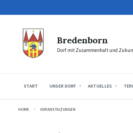
Skip
Skip
Skip
to
to
to
content
main
footer
navigation
Bredenborn
Dorf mit Zusammenhalt und Zukun
START
UNSER DORF
AKTUELLES
TER
HOME
VERANSTALTUNGEN