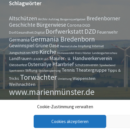
Schlagwörter
Altschützen
Bredenborner
Archiv
Aufstieg
Bangernquellgebiet
Bürgerwiese
Geschichte
Corona
DGD
Dorfwerkstatt
DZD
Feuerwehr
Dorf.Gesundheit.Digital
Germania Bredenborn
Germania
Gewinnspiel
Grüne Oase
Impfung
Internet
Heimatstube
Kirche
KFD
Jungschützen
Klimawandel
Kreis Höxter
Landesgartenschau
Maurer- u. Handwerkerverein
Landfrauen
LEADER
LGS
Pfarrbrief
Osterrallye
Oktoberfest
Schützenverein
Spieleabend
Tennis
Theatergruppe
Tipps &
Stiftung
Sportverein
Straßensperrung
Torwächter
Tricks
Wappenstein
Umleitung
Weihnachten
www.marienmünster.de
Cookie-Zustimmung verwalten
Cookies akzeptieren