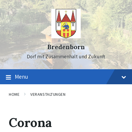
Skip
Skip
Skip
to
to
to
content
main
footer
navigation
Bredenborn
Dorf mit Zusammenhalt und Zukunft
Menu
HOME
VERANSTALTUNGEN
Corona