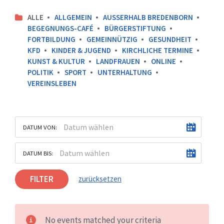
ALLE
ALLGEMEIN
AUSSERHALB BREDENBORN
BEGEGNUNGS-CAFÉ
BÜRGERSTIFTUNG
FORTBILDUNG
GEMEINNÜTZIG
GESUNDHEIT
KFD
KINDER & JUGEND
KIRCHLICHE TERMINE
KUNST & KULTUR
LANDFRAUEN
ONLINE
POLITIK
SPORT
UNTERHALTUNG
VEREINSLEBEN
DATUM VON:
DATUM BIS:
FILTER
zurücksetzen
No events matched your criteria