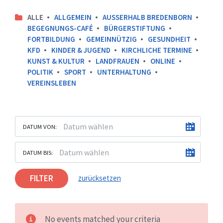
ALLE
ALLGEMEIN
AUSSERHALB BREDENBORN
BEGEGNUNGS-CAFÉ
BÜRGERSTIFTUNG
FORTBILDUNG
GEMEINNÜTZIG
GESUNDHEIT
KFD
KINDER & JUGEND
KIRCHLICHE TERMINE
KUNST & KULTUR
LANDFRAUEN
ONLINE
POLITIK
SPORT
UNTERHALTUNG
VEREINSLEBEN
DATUM VON:
DATUM BIS:
FILTER
zurücksetzen
No events matched your criteria