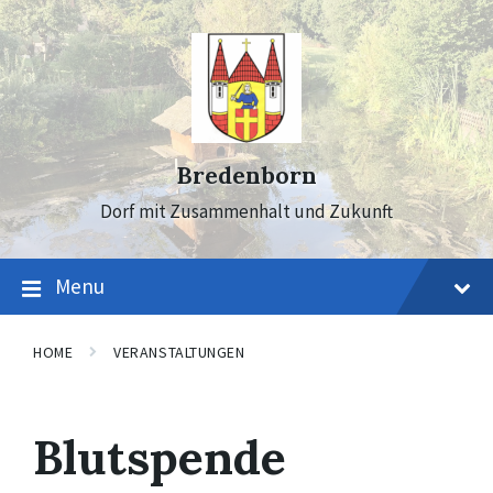
Skip
Skip
Skip
to
to
to
content
main
footer
navigation
Bredenborn
Dorf mit Zusammenhalt und Zukunft
Menu
HOME
VERANSTALTUNGEN
Blutspende