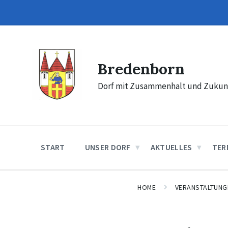
Skip
Skip
Skip
to
to
to
content
main
footer
navigation
Bredenborn
Dorf mit Zusammenhalt und Zukun
START
UNSER DORF
AKTUELLES
TER
HOME
VERANSTALTUNG