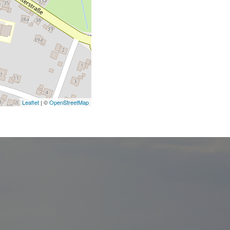
Leaflet
| ©
OpenStreetMap