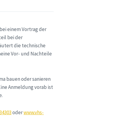
bei einem Vortrag der
il bei der
äutert die technische
eine Vor- und Nachteile
ema bauen oder sanieren
Eine Anmeldung vorab ist
e.
634303
oder
www.vhs-