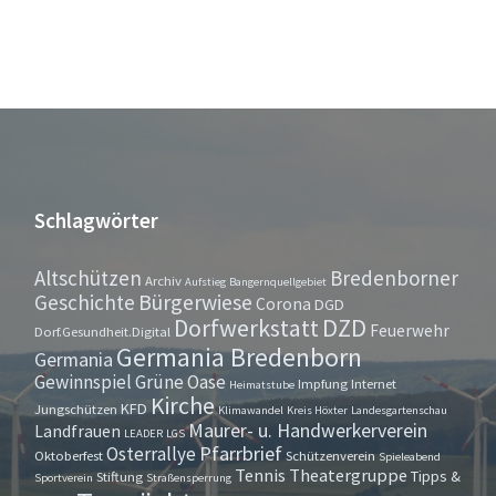
Schlagwörter
Altschützen
Bredenborner
Archiv
Aufstieg
Bangernquellgebiet
Bürgerwiese
Geschichte
Corona
DGD
Dorfwerkstatt
DZD
Feuerwehr
Dorf.Gesundheit.Digital
Germania Bredenborn
Germania
Gewinnspiel
Grüne Oase
Impfung
Internet
Heimatstube
Kirche
KFD
Jungschützen
Klimawandel
Kreis Höxter
Landesgartenschau
Maurer- u. Handwerkerverein
Landfrauen
LEADER
LGS
Pfarrbrief
Osterrallye
Oktoberfest
Schützenverein
Spieleabend
Tennis
Theatergruppe
Tipps &
Stiftung
Sportverein
Straßensperrung