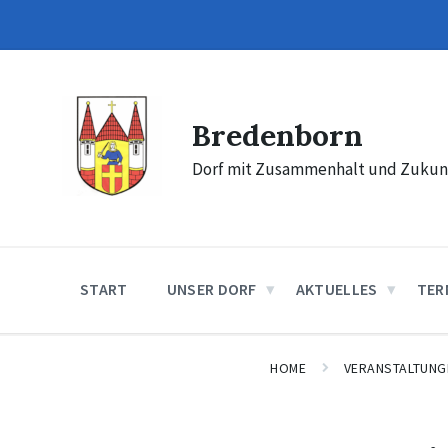
Skip
Skip
Skip
to
to
to
content
main
footer
navigation
Bredenborn
Dorf mit Zusammenhalt und Zukun
START
UNSER DORF
AKTUELLES
TER
HOME
VERANSTALTUNG