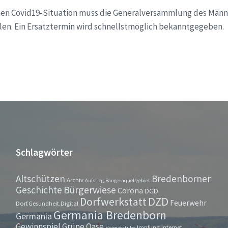
n Covid19-Situation muss die Generalversammlung des Män
llen. Ein Ersatztermin wird schnellstmöglich bekanntgegeben.
Schlagwörter
Altschützen
Bredenborner
Archiv
Aufstieg
Bangernquellgebiet
Bürgerwiese
Geschichte
Corona
DGD
Dorfwerkstatt
DZD
Feuerwehr
Dorf.Gesundheit.Digital
Germania Bredenborn
Germania
Gewinnspiel
Grüne Oase
Impfung
Internet
Heimatstube