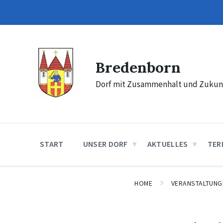
Skip
Skip
Skip
to
to
to
content
main
footer
navigation
Bredenborn
Dorf mit Zusammenhalt und Zukun
START
UNSER DORF
AKTUELLES
TER
HOME
VERANSTALTUNG