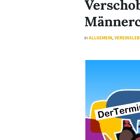
Verscho
Männerc
in
ALLGEMEIN
,
VEREINSLE