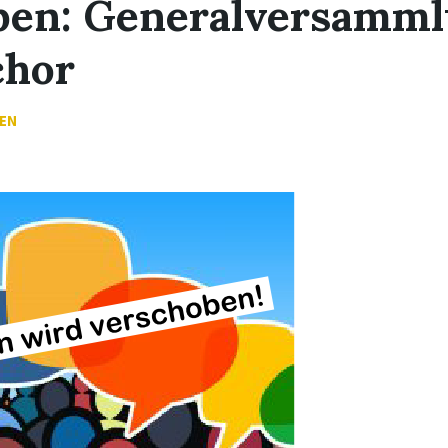
ben: Generalversamm
hor
BEN