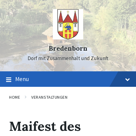
Skip
Skip
Skip
to
to
to
content
main
footer
navigation
Bredenborn
Dorf mit Zusammenhalt und Zukunft
Menu
HOME
VERANSTALTUNGEN
Maifest des