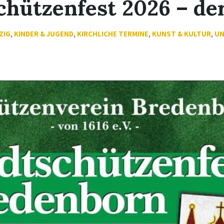
chützenfest 2026 – d
ZIG
,
KINDER & JUGEND
,
KIRCHLICHE TERMINE
,
KUNST & KULTUR
,
UN