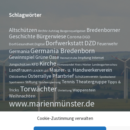
Schlagwörter
Altschützen
Bredenborner
Archiv
Aufstieg
Bangernquellgebiet
Bürgerwiese
Geschichte
Corona
DGD
Dorfwerkstatt
DZD
Feuerwehr
Dorf.Gesundheit.Digital
Germania Bredenborn
Germania
Gewinnspiel
Grüne Oase
Impfung
Internet
Heimatstube
Kirche
KFD
Jungschützen
Klimawandel
Kreis Höxter
Landesgartenschau
Maurer- u. Handwerkerverein
Landfrauen
LEADER
LGS
Pfarrbrief
Osterrallye
Oktoberfest
Schützenverein
Spieleabend
Tennis
Theatergruppe
Tipps &
Stiftung
Sportverein
Straßensperrung
Torwächter
Tricks
Wappenstein
Umleitung
Weihnachten
www.marienmünster.de
Cookie-Zustimmung verwalten