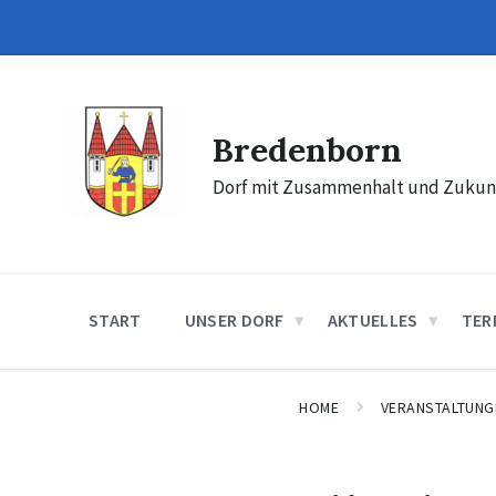
Skip
Skip
Skip
to
to
to
content
main
footer
navigation
Bredenborn
Dorf mit Zusammenhalt und Zukun
START
UNSER DORF
AKTUELLES
TER
HOME
VERANSTALTUNG