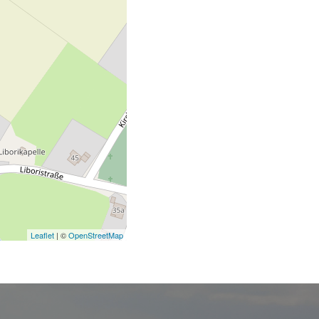
Leaflet
| ©
OpenStreetMap