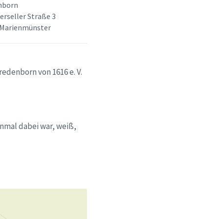
nborn
rseller Straße 3
 Marienmünster
redenborn von 1616 e. V.
nmal dabei war, weiß,