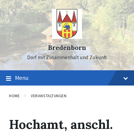
Skip
Skip
Skip
to
to
to
content
main
footer
navigation
Bredenborn
Dorf mit Zusammenhalt und Zukunft
Menu
HOME
VERANSTALTUNGEN
Hochamt, anschl.