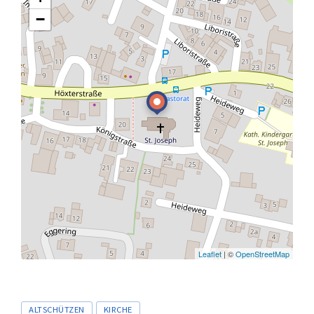
−
Leaflet
| ©
OpenStreetMap
Tags
ALTSCHÜTZEN
KIRCHE