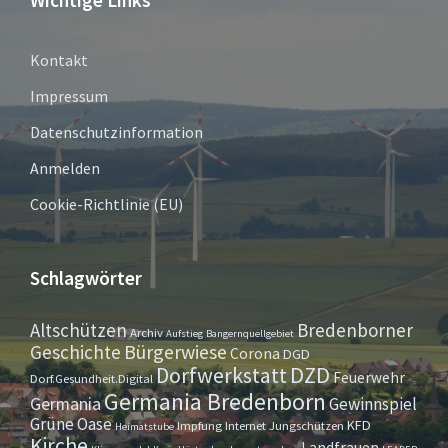
Wichtige Links
Kontakt
Impressum
Datenschutzinformation
Anmelden
Cookie-Richtlinie (EU)
Schlagwörter
Altschützen
Bredenborner
Archiv
Aufstieg
Bangernquellgebiet
Bürgerwiese
Geschichte
Corona
DGD
Dorfwerkstatt
DZD
Feuerwehr
Dorf.Gesundheit.Digital
Germania Bredenborn
Germania
Gewinnspiel
Grüne Oase
KFD
Impfung
Internet
Jungschützen
Heimatstube
Kirche
Landfrauen