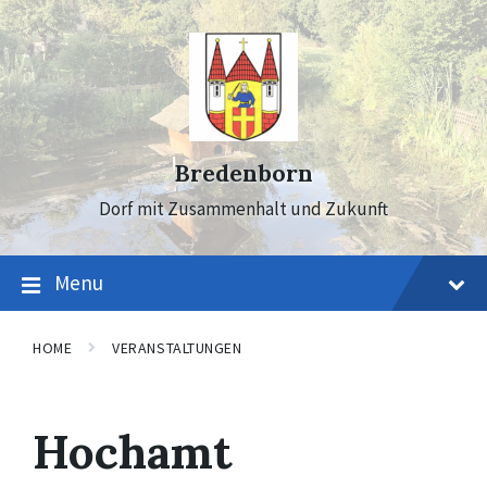
Skip
Skip
Skip
to
to
to
content
main
footer
navigation
Bredenborn
Dorf mit Zusammenhalt und Zukunft
Menu
HOME
VERANSTALTUNGEN
Hochamt