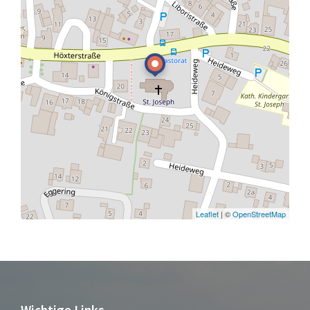
Leaflet
| ©
OpenStreetMap