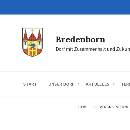
Skip
Skip
Skip
to
to
to
content
main
footer
navigation
Bredenborn
Dorf mit Zusammenhalt und Zukun
START
UNSER DORF
AKTUELLES
TER
HOME
VERANSTALTUNG