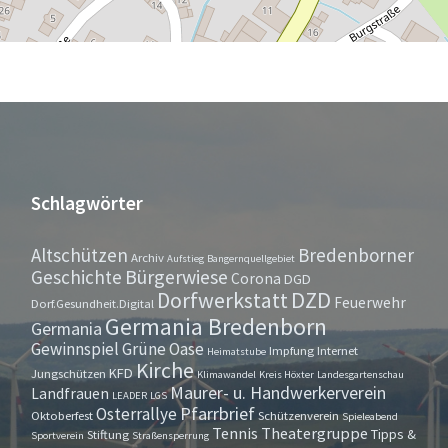
Schlagwörter
Altschützen
Bredenborner
Archiv
Aufstieg
Bangernquellgebiet
Bürgerwiese
Geschichte
Corona
DGD
Dorfwerkstatt
DZD
Feuerwehr
Dorf.Gesundheit.Digital
Germania Bredenborn
Germania
Gewinnspiel
Grüne Oase
Impfung
Internet
Heimatstube
Kirche
KFD
Jungschützen
Klimawandel
Kreis Höxter
Landesgartenschau
Maurer- u. Handwerkerverein
Landfrauen
LEADER
LGS
Pfarrbrief
Osterrallye
Oktoberfest
Schützenverein
Spieleabend
Tennis
Theatergruppe
Tipps &
Stiftung
Sportverein
Straßensperrung