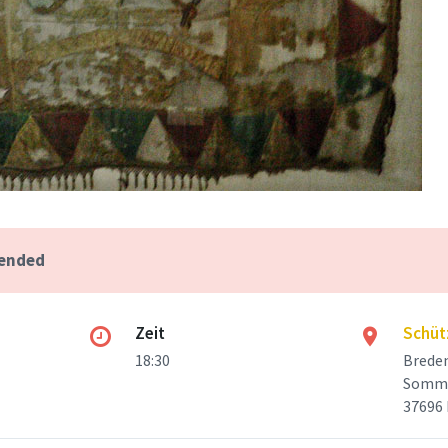
 ended
Zeit
Schüt
18:30
Brede
Somme
37696