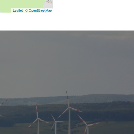
Leaflet
| ©
OpenStreetMap