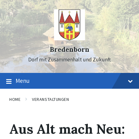
Skip
Skip
Skip
to
to
to
content
main
footer
navigation
Bredenborn
Dorf mit Zusammenhalt und Zukunft
Menu
HOME
VERANSTALTUNGEN
Aus Alt mach Neu: