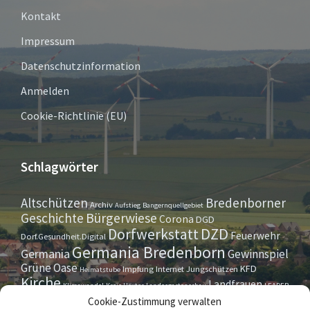
Kontakt
Impressum
Datenschutzinformation
Anmelden
Cookie-Richtlinie (EU)
Schlagwörter
Altschützen
Bredenborner
Archiv
Aufstieg
Bangernquellgebiet
Bürgerwiese
Geschichte
Corona
DGD
Dorfwerkstatt
DZD
Feuerwehr
Dorf.Gesundheit.Digital
Germania Bredenborn
Germania
Gewinnspiel
Grüne Oase
KFD
Impfung
Internet
Jungschützen
Heimatstube
Kirche
Landfrauen
Klimawandel
Kreis Höxter
Landesgartenschau
LEADER
Maurer- u. Handwerkerverein
Osterrallye
Oktoberfest
Cookie-Zustimmung verwalten
LGS