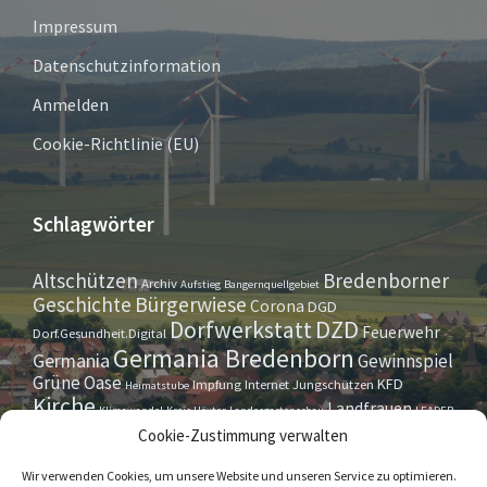
Impressum
Datenschutzinformation
Anmelden
Cookie-Richtlinie (EU)
Schlagwörter
Altschützen
Bredenborner
Archiv
Aufstieg
Bangernquellgebiet
Bürgerwiese
Geschichte
Corona
DGD
Dorfwerkstatt
DZD
Feuerwehr
Dorf.Gesundheit.Digital
Germania Bredenborn
Germania
Gewinnspiel
Grüne Oase
KFD
Impfung
Internet
Jungschützen
Heimatstube
Kirche
Landfrauen
Klimawandel
Kreis Höxter
Landesgartenschau
LEADER
Maurer- u. Handwerkerverein
Osterrallye
Oktoberfest
Cookie-Zustimmung verwalten
LGS
Pfarrbrief
Schützenverein
Stiftung
Spieleabend
Sportverein
Tennis
Theatergruppe
Tipps & Tricks
Wir verwenden Cookies, um unsere Website und unseren Service zu optimieren.
Straßensperrung