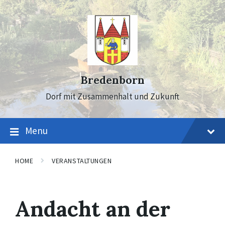
Skip
Skip
Skip
to
to
to
content
main
footer
navigation
Bredenborn
Dorf mit Zusammenhalt und Zukunft
Menu
HOME
VERANSTALTUNGEN
Andacht an der