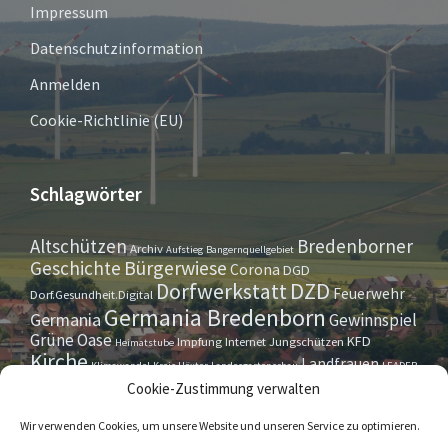
Impressum
Datenschutzinformation
Anmelden
Cookie-Richtlinie (EU)
Schlagwörter
Altschützen
Bredenborner
Archiv
Aufstieg
Bangernquellgebiet
Bürgerwiese
Geschichte
Corona
DGD
Dorfwerkstatt
DZD
Feuerwehr
Dorf.Gesundheit.Digital
Germania Bredenborn
Germania
Gewinnspiel
Grüne Oase
KFD
Impfung
Internet
Jungschützen
Heimatstube
Kirche
Landfrauen
Klimawandel
Kreis Höxter
Landesgartenschau
LEADER
Maurer- u. Handwerkerverein
Osterrallye
Oktoberfest
Cookie-Zustimmung verwalten
LGS
Pfarrbrief
Schützenverein
Stiftung
Spieleabend
Sportverein
Tennis
Theatergruppe
Tipps & Tricks
Wir verwenden Cookies, um unsere Website und unseren Service zu optimieren.
Straßensperrung