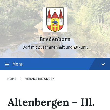
Skip
Skip
Skip
to
to
to
content
main
footer
navigation
Bredenborn
Dorf mit Zusammenhalt und Zukunft
Menu
HOME
VERANSTALTUNGEN
Altenbergen – Hl.