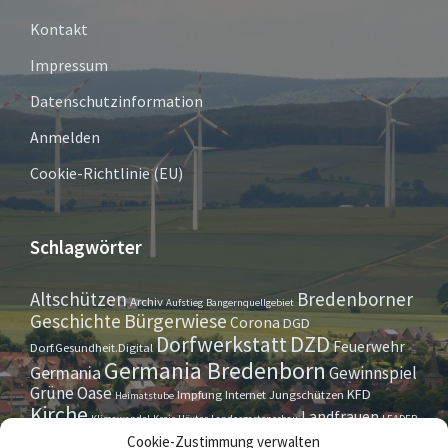
Kontakt
Impressum
Datenschutzinformation
Anmelden
Cookie-Richtlinie (EU)
Schlagwörter
Altschützen
Bredenborner
Archiv
Aufstieg
Bangernquellgebiet
Bürgerwiese
Geschichte
Corona
DGD
Dorfwerkstatt
DZD
Feuerwehr
Dorf.Gesundheit.Digital
Germania Bredenborn
Germania
Gewinnspiel
Grüne Oase
KFD
Impfung
Internet
Jungschützen
Heimatstube
Kirche
Landfrauen
Klimawandel
Kreis Höxter
Landesgartenschau
LEADER
Maurer- u. Handwerkerverein
Osterrallye
Oktoberfest
Cookie-Zustimmung verwalten
LGS