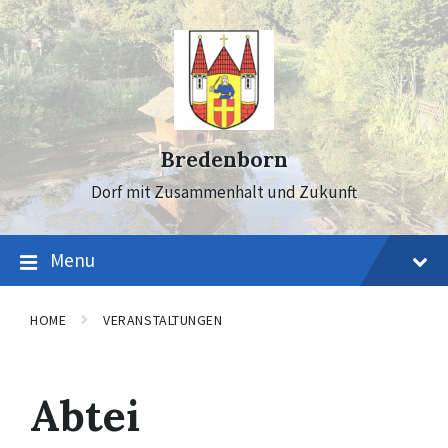
Skip
Skip
Skip
to
to
to
content
main
footer
navigation
Bredenborn
Dorf mit Zusammenhalt und Zukunft
Menu
HOME
VERANSTALTUNGEN
Abtei